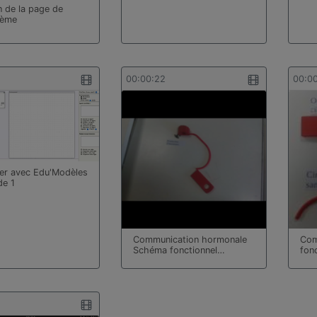
n de la page de
5ème
00:00:22
00:0
er avec Edu'Modèles
de 1
Communication hormonale
Com
Schéma fonctionnel…
fon