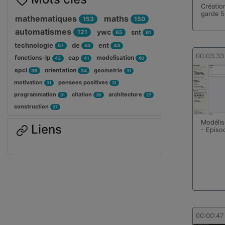
Créatio
garde 
mathematiques
maths
153
150
automatismes
ywc
121
snt
65
61
technologie
de
ent
57
53
48
00:03:33
fonctions-lp
cap
modelisation
43
41
40
spcl
orientation
geometrie
36
34
31
motivation
pensees positives
31
31
programmation
citation
architecture
31
30
27
construction
27
Modélis
Liens
- Episo
00:00:47