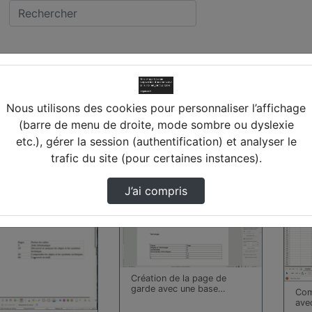
lège BLOIS-BEGON (41
Nous utilisons des cookies pour personnaliser l’affichage
(barre de menu de droite, mode sombre ou dyslexie
etc.), gérer la session (authentification) et analyser le
s trouvées
trafic du site (pour certaines instances).
00:13:44
00:0
J’ai compris
Création de la page de
garde avec une base…
Com
avec