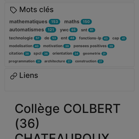
Mots clés
mathematiques
maths
153
150
automatismes
ywc
121
snt
65
61
technologie
de
ent
fonctions-lp
cap
57
53
48
43
41
modelisation
motivation
pensees positives
40
39
39
citation
spcl
orientation
geometrie
38
36
34
31
programmation
architecture
construction
31
27
27
Liens
Collège COLBERT
(36)
CHATEAUROUX