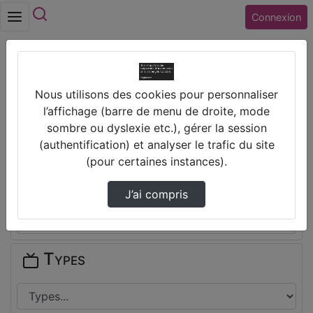
Rechercher
Connexion
Accueil
Collège COLBERT (36) CHATEAUROUX
Nous utilisons des cookies pour personnaliser
l’affichage (barre de menu de droite, mode
Thèmes de Collège COLBERT (36)
sombre ou dyslexie etc.), gérer la session
CHATEAUROUX
(authentification) et analyser le trafic du site
(pour certaines instances).
Disciplines
J’ai compris
Types