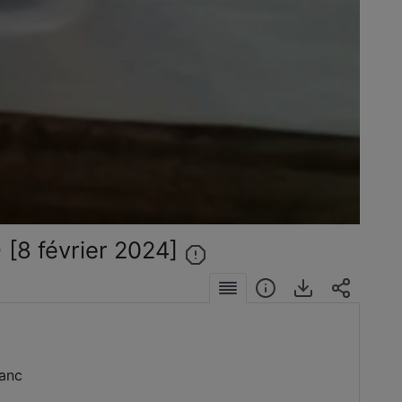
éo
e
[8 février 2024]
lanc