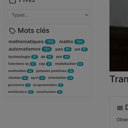
Mots clés
mathematiques
maths
153
150
automatismes
ywc
121
snt
65
61
technologie
de
ent
57
53
48
fonctions-lp
cap
modelisation
43
41
40
motivation
pensees positives
39
39
Tran
citation
spcl
orientation
38
36
34
geometrie
programmation
31
31
architecture
construction
27
27
D
Obser