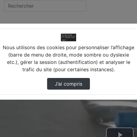
 CYR SUR LOIRE
Transformation Craie Plus Vinaigre
lège LA BECHELLERIE (37) S
Nous utilisons des cookies pour personnaliser l’affichage
(barre de menu de droite, mode sombre ou dyslexie
etc.), gérer la session (authentification) et analyser le
trafic du site (pour certaines instances).
J’ai compris