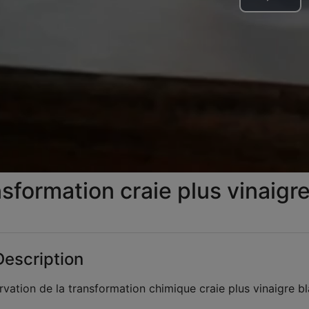
Lire
la
vid
sformation craie plus vinaigr
escription
vation de la transformation chimique craie plus vinaigre b