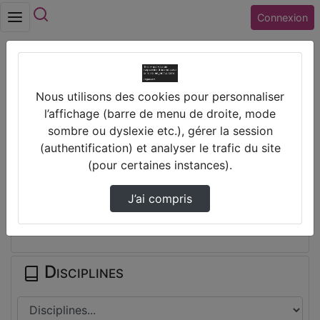
Rechercher
Connexion
Accueil
Nous utilisons des cookies pour personnaliser
Collège LA FAYETTE (36) CHATEAUROUX
l’affichage (barre de menu de droite, mode
Lf Info : Emission Spéciale Développement Du…
sombre ou dyslexie etc.), gérer la session
(authentification) et analyser le trafic du site
Prendre des notes
(pour certaines instances).
J’ai compris
Il n'y a pas de note disponible pour vous pour cette vidéo.
Connectez-vous pour en créer une nouvelle.
Disciplines