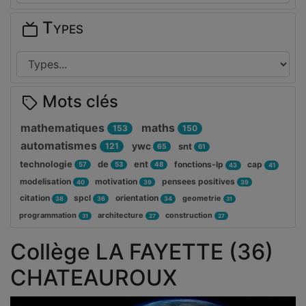
Types
Mots clés
mathematiques
maths
153
150
automatismes
ywc
121
snt
65
61
technologie
de
ent
fonctions-lp
cap
57
53
48
43
41
modelisation
motivation
pensees positives
40
39
39
citation
spcl
orientation
geometrie
38
36
34
31
programmation
architecture
construction
31
27
27
Collège LA FAYETTE (36)
CHATEAUROUX