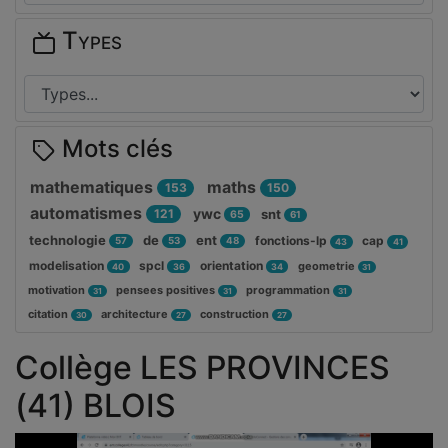
Types
Mots clés
mathematiques
maths
153
150
automatismes
ywc
121
snt
65
61
technologie
de
ent
fonctions-lp
cap
57
53
48
43
41
modelisation
spcl
orientation
geometrie
40
36
34
31
motivation
pensees positives
programmation
31
31
31
citation
architecture
construction
30
27
27
Collège LES PROVINCES
(41) BLOIS