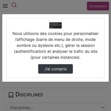
Rechercher
Connexion
Accueil
Collège LES PROVINCES (41) BLOIS
Nous utilisons des cookies pour personnaliser
Comment Créer Une Visio Big Blue Button
l’affichage (barre de menu de droite, mode
Dans…
sombre ou dyslexie etc.), gérer la session
(authentification) et analyser le trafic du site
Prendre des notes
(pour certaines instances).
J’ai compris
Il n'y a pas de note disponible pour vous pour cette vidéo.
Connectez-vous pour en créer une nouvelle.
Disciplines