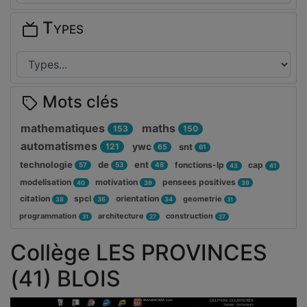
Types
Mots clés
mathematiques
maths
153
150
automatismes
ywc
121
snt
65
61
technologie
de
ent
fonctions-lp
cap
57
53
48
43
41
modelisation
motivation
pensees positives
40
39
39
citation
spcl
orientation
geometrie
38
36
34
31
programmation
architecture
construction
31
27
27
Collège LES PROVINCES
(41) BLOIS