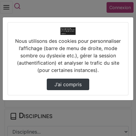
Rechercher
Connexion
Accueil
Collège LES PROVINCES (41) BLOIS
Nous utilisons des cookies pour personnaliser
Comment Accéder À Ma Classe Virtuelle
l’affichage (barre de menu de droite, mode
Bigblu…
sombre ou dyslexie etc.), gérer la session
(authentification) et analyser le trafic du site
Prendre des notes
(pour certaines instances).
J’ai compris
Il n'y a pas de note disponible pour vous pour cette vidéo.
Connectez-vous pour en créer une nouvelle.
Disciplines