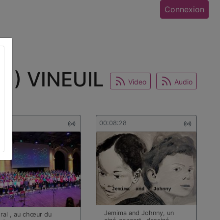
Connexion
1) VINEUIL
Video
Audio
8:44
00:08:28
Jemima and Johnny, un
ral , au chœur du