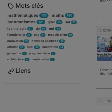
monde 
Mots clés
mathematiques
maths
153
150
automatismes
ywc
121
snt
65
61
technologie
de
ent
57
53
48
00:12:56
fonctions-lp
cap
modelisation
43
41
40
motivation
pensees positives
39
39
citation
spcl
orientation
38
36
34
geometrie
programmation
31
31
architecture
construction
27
27
Liens
Forum de
des mét
00:05:15