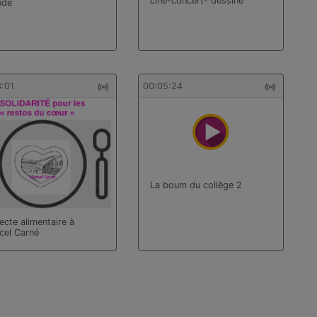
ciné-concert- dessiné
nde
3:01
00:05:24
La boum du collège 2
ecte alimentaire à
cel Carné