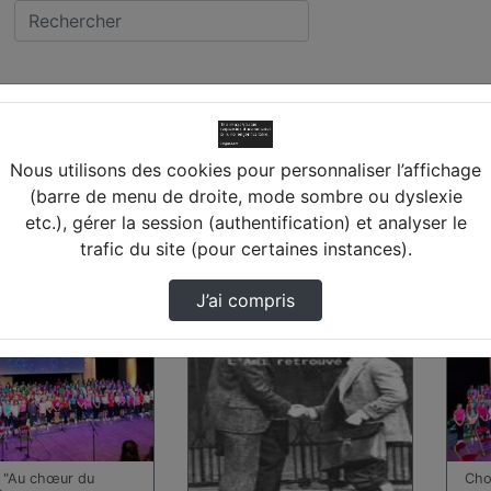
EUIL
llège MARCEL CARNE (4
Nous utilisons des cookies pour personnaliser l’affichage
(barre de menu de droite, mode sombre ou dyslexie
etc.), gérer la session (authentification) et analyser le
s trouvées
trafic du site (pour certaines instances).
00:06:44
00:0
J’ai compris
 "Au chœur du
Cho