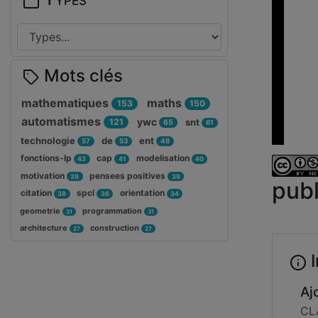
Mots clés
mathematiques
maths
153
150
automatismes
ywc
121
snt
65
61
technologie
de
ent
57
53
48
fonctions-lp
cap
modelisation
43
41
40
motivation
pensees positives
39
39
publ
citation
spcl
orientation
38
36
34
geometrie
programmation
31
31
architecture
construction
27
27
I
Aj
CL