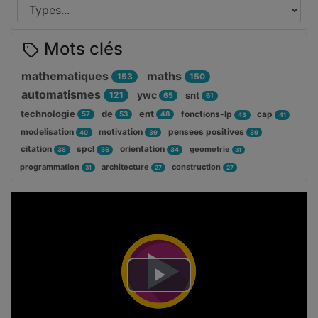
Mots clés
mathematiques
maths
153
150
automatismes
ywc
121
snt
65
61
technologie
de
ent
fonctions-lp
cap
57
53
48
43
41
modelisation
motivation
pensees positives
40
39
39
citation
spcl
orientation
geometrie
38
36
34
31
programmation
architecture
construction
31
27
27
Lire