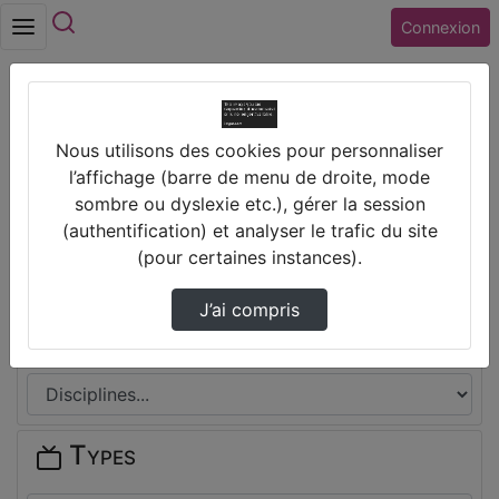
Rechercher
Connexion
Accueil
Vidéos
Interview Mykaia 4
Nous utilisons des cookies pour personnaliser
Prendre des notes
l’affichage (barre de menu de droite, mode
sombre ou dyslexie etc.), gérer la session
(authentification) et analyser le trafic du site
Il n'y a pas de note disponible pour vous pour cette vidéo.
(pour certaines instances).
Connectez-vous pour en créer une nouvelle.
J’ai compris
Disciplines
Types