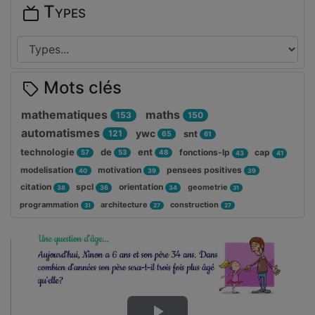
Types
Mots clés
mathematiques
maths
153
150
automatismes
ywc
121
snt
65
61
technologie
de
ent
fonctions-lp
cap
57
53
48
43
41
modelisation
motivation
pensees positives
40
39
39
citation
spcl
orientation
geometrie
38
36
34
31
programmation
architecture
construction
31
27
27