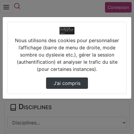
Rechercher
Connexion
Accueil
Vidéos
Nous utilisons des cookies pour personnaliser
Problème 1 (âges) 1er degré - Lycée Pro -
l’affichage (barre de menu de droite, mode
sombre ou dyslexie etc.), gérer la session
Prendre des notes
(authentification) et analyser le trafic du site
(pour certaines instances).
Il n'y a pas de note disponible pour vous pour cette vidéo.
J’ai compris
Connectez-vous pour en créer une nouvelle.
Disciplines