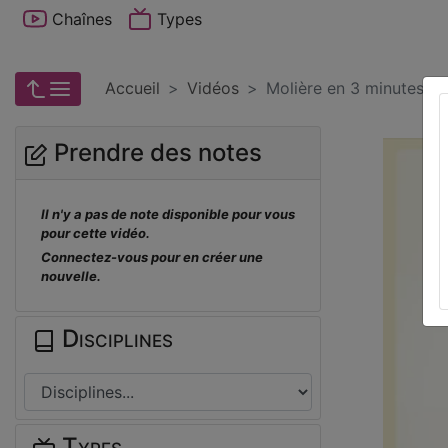
Chaînes
Types
Accueil
Vidéos
Molière en 3 minutes
Prendre des notes
Il n'y a pas de note disponible pour vous
pour cette vidéo.
Connectez-vous pour en créer une
nouvelle.
Disciplines
Types