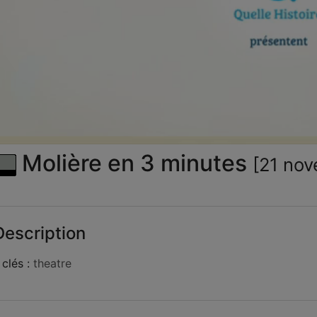
la
vid
Molière en 3 minutes
[21 no
escription
clés :
theatre