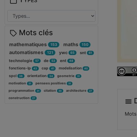
Mots clés
mathematiques
maths
153
150
automatismes
ywc
121
snt
65
61
technologie
de
ent
57
53
48
fonctions-lp
cap
modelisation
43
41
40
spcl
orientation
geometrie
36
34
31
motivation
pensees positives
31
31
programmation
citation
architecture
31
30
27
construction
D
27
Mots 