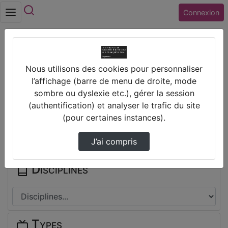
Rechercher
Connexion
Accueil
Vidéos
Visite de l'Isthme de Langlade
Nous utilisons des cookies pour personnaliser
l’affichage (barre de menu de droite, mode
Prendre des notes
sombre ou dyslexie etc.), gérer la session
(authentification) et analyser le trafic du site
(pour certaines instances).
Il n'y a pas de note disponible pour vous pour cette vidéo.
Connectez-vous pour en créer une nouvelle.
J’ai compris
Disciplines
Types