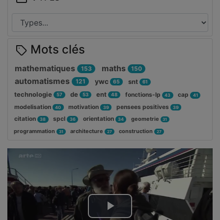
Mots clés
mathematiques
maths
153
150
automatismes
ywc
121
snt
65
61
technologie
de
ent
fonctions-lp
cap
57
53
48
43
41
modelisation
motivation
pensees positives
40
39
39
citation
spcl
orientation
geometrie
38
36
34
31
programmation
architecture
construction
31
27
27
Lire