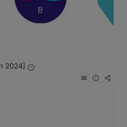
éo
in 2024]