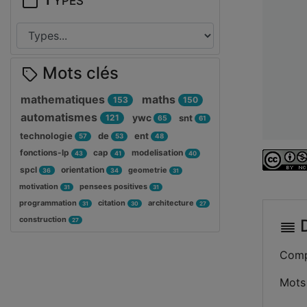
Mots clés
mathematiques
maths
153
150
automatismes
ywc
121
snt
65
61
technologie
de
ent
57
53
48
fonctions-lp
cap
modelisation
43
41
40
spcl
orientation
geometrie
36
34
31
motivation
pensees positives
31
31
programmation
citation
architecture
31
30
27
construction
D
27
Comp
Mots 