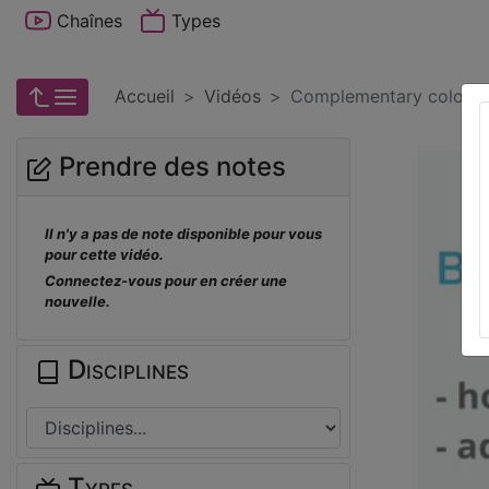
Chaînes
Types
Accueil
Vidéos
Complementary colors
Prendre des notes
Il n'y a pas de note disponible pour vous
pour cette vidéo.
Connectez-vous pour en créer une
nouvelle.
Disciplines
Types