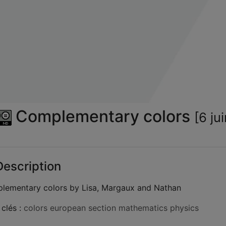
la
vid
Complementary colors
[6 ju
escription
lementary colors by Lisa, Margaux and Nathan
clés :
colors
european section
mathematics
physics