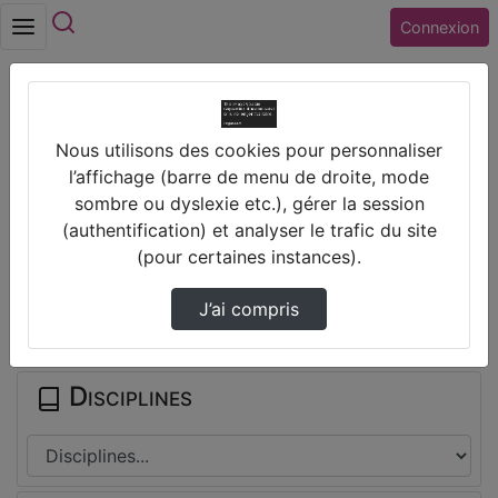
Rechercher
Connexion
Accueil
Vidéos
Nous utilisons des cookies pour personnaliser
Projet Yes We Code : abeille versus frelon
l’affichage (barre de menu de droite, mode
sombre ou dyslexie etc.), gérer la session
Prendre des notes
(authentification) et analyser le trafic du site
(pour certaines instances).
Il n'y a pas de note disponible pour vous pour cette vidéo.
J’ai compris
Connectez-vous pour en créer une nouvelle.
Disciplines