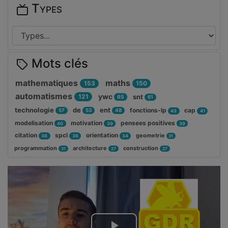
Types
Mots clés
mathematiques
maths
153
150
automatismes
ywc
121
snt
65
61
technologie
de
ent
fonctions-lp
cap
57
53
48
43
41
modelisation
motivation
pensees positives
40
39
39
citation
spcl
orientation
geometrie
38
36
34
31
programmation
architecture
construction
31
27
27