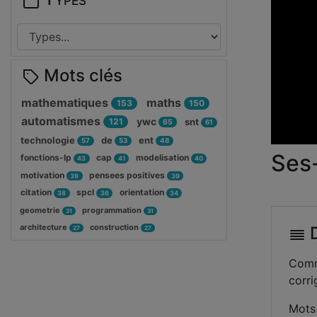
Mots clés
mathematiques
maths
153
150
automatismes
ywc
121
snt
65
61
technologie
de
ent
57
53
48
Ses
fonctions-lp
cap
modelisation
43
41
40
motivation
pensees positives
39
39
citation
spcl
orientation
38
36
34
geometrie
programmation
31
31
architecture
construction
D
27
27
Comme
corri
Mots 