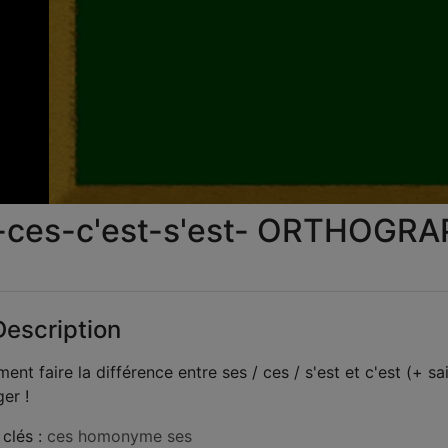
la
vid
-ces-c'est-s'est- ORTHOGR
escription
nt faire la différence entre ses / ces / s'est et c'est (+ sait)
ger !
clés :
ces
homonyme
ses