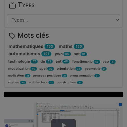
Types
Mots clés
mathematiques
maths
153
150
automatismes
ywc
121
snt
65
61
technologie
de
ent
fonctions-lp
cap
57
53
48
43
41
modelisation
spcl
orientation
geometrie
40
36
34
31
motivation
pensees positives
programmation
31
31
31
citation
architecture
construction
30
27
27