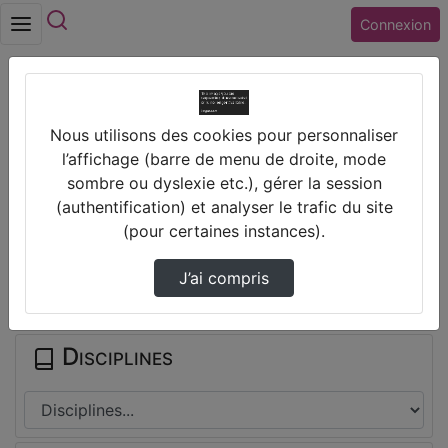
Rechercher
Connexion
Accueil
Vidéos
Nous utilisons des cookies pour personnaliser
Minutes de l'informatique - Excel : formules…
l’affichage (barre de menu de droite, mode
sombre ou dyslexie etc.), gérer la session
Prendre des notes
(authentification) et analyser le trafic du site
(pour certaines instances).
Il n'y a pas de note disponible pour vous pour cette vidéo.
J’ai compris
Connectez-vous pour en créer une nouvelle.
Disciplines