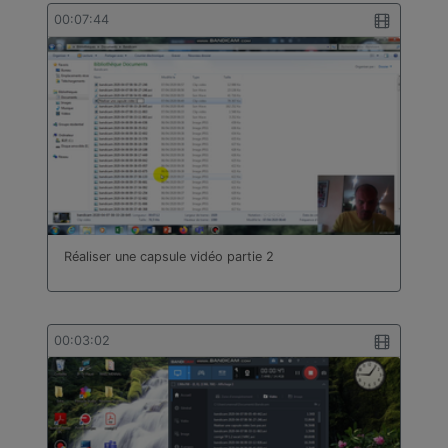
bâtiment
00:07:44
Technologie
Travail des métaux en feuilles
Turc
Réaliser une capsule vidéo partie 2
00:03:02