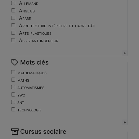
Tutoriel
Allemand
Anglais
Arabe
Architecture intérieure et cadre bâti
Arts plastiques
Assistant ingénieur
Bijouterie
Biotechnologies
Mots clés
Boulangerie
Braille
mathematiques
Bureautique
maths
Céramique industrielle
automatismes
Chinois
ywc
Cinéma et photographie
snt
Coiffure
technologie
Composition de la forme imprimante
de
Conducteurs routiers
ent
Construction et réparation en carrosserie
Cursus scolaire
fonctions-lp
Couverture