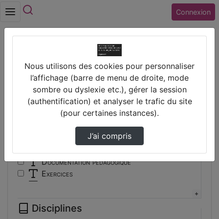
Rechercher
Connexion
Accueil
Vidéos
Nous utilisons des cookies pour personnaliser
Filtres
l’affichage (barre de menu de droite, mode
sombre ou dyslexie etc.), gérer la session
Types
(authentification) et analyser le trafic du site
(pour certaines instances).
Autre
Conférence
J’ai compris
Cours
Documentaire
Documentation pédagogique
Exercices
Interview
Présentation
Disciplines
Travaux d'élèves/étudiants