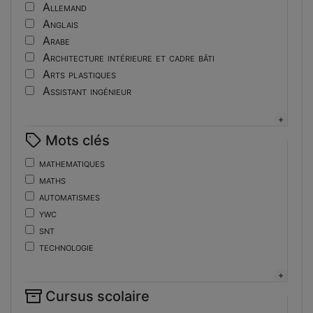
Tutoriel
Allemand
Anglais
Arabe
Architecture intérieure et cadre bâti
Arts plastiques
Assistant ingénieur
Bijouterie
Biotechnologies
Mots clés
Boulangerie
Braille
mathematiques
Bureautique
maths
Céramique industrielle
automatismes
Chinois
ywc
Cinéma et photographie
snt
Coiffure
technologie
Composition de la forme imprimante
de
Conducteurs routiers
ent
Construction et réparation en carrosserie
Cursus scolaire
fonctions-lp
Couverture