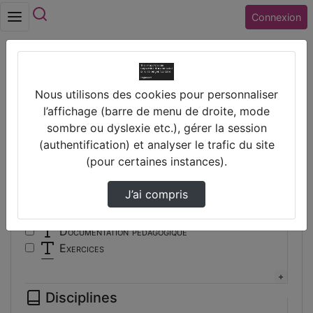
Rechercher
Connexion
Accueil
Vidéos
Nous utilisons des cookies pour personnaliser
Filtres
l’affichage (barre de menu de droite, mode
sombre ou dyslexie etc.), gérer la session
Types
(authentification) et analyser le trafic du site
(pour certaines instances).
Autre
Conférence
J’ai compris
Cours
Documentaire
Documentation pédagogique
Exercices
Interview
Présentation
Disciplines
Travaux d'élèves/étudiants