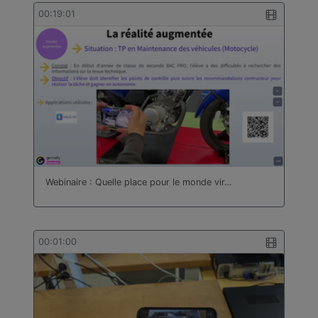
bâtiment
00:19:01
Technologie
Travail des métaux en feuilles
Turc
Webinaire : Quelle place pour le monde vir…
00:01:00