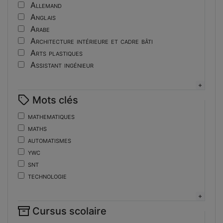
Tutoriel
Allemand
Anglais
Arabe
Architecture intérieure et cadre bâti
Arts plastiques
Assistant ingénieur
Bijouterie
Biotechnologies
Mots clés
Boulangerie
Braille
mathematiques
Bureautique
maths
Céramique industrielle
automatismes
Chinois
ywc
Cinéma et photographie
snt
Coiffure
technologie
Composition de la forme imprimante
de
Conducteurs routiers
ent
Construction et réparation en carrosserie
Cursus scolaire
fonctions-lp
Couverture