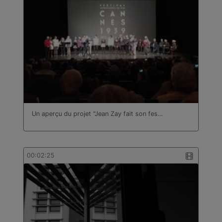
Un aperçu du projet "Jean Zay fait son fes…
00:02:25