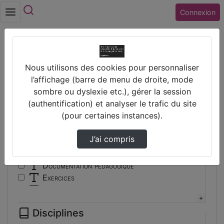
Rechercher
Connexion
Accueil
Vidéos
Nous utilisons des cookies pour personnaliser
Filtres
l’affichage (barre de menu de droite, mode
sombre ou dyslexie etc.), gérer la session
Types
(authentification) et analyser le trafic du site
(pour certaines instances).
Autre
Conférence
J’ai compris
Cours
Documentaire
Documentation pédagogique
Exercices
Interview
Présentation
Disciplines
Travaux d'élèves/étudiants