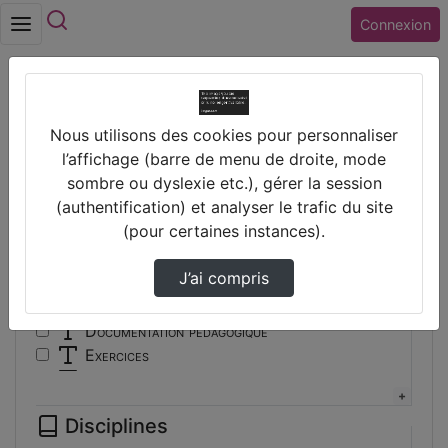
Rechercher
Connexion
Accueil
Vidéos
Nous utilisons des cookies pour personnaliser
Filtres
l’affichage (barre de menu de droite, mode
sombre ou dyslexie etc.), gérer la session
Types
(authentification) et analyser le trafic du site
(pour certaines instances).
Autre
Conférence
J’ai compris
Cours
Documentaire
Documentation pédagogique
Exercices
Interview
Présentation
Disciplines
Travaux d'élèves/étudiants