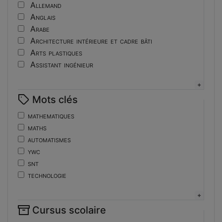
Tutoriel
Allemand
Anglais
Arabe
Architecture intérieure et cadre bâti
Arts plastiques
Assistant ingénieur
Bijouterie
Biotechnologies
Mots clés
Boulangerie
Braille
mathematiques
Bureautique
maths
Céramique industrielle
automatismes
Chinois
ywc
Cinéma et photographie
snt
Coiffure
technologie
Composition de la forme imprimante
de
Conducteurs routiers
ent
Construction et réparation en carrosserie
Cursus scolaire
fonctions-lp
Couverture