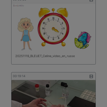
bâtiment
Technologie
Travail des métaux en feuilles
Turc
20251119_BLEUET_Celine_video_en_russe
00:19:14