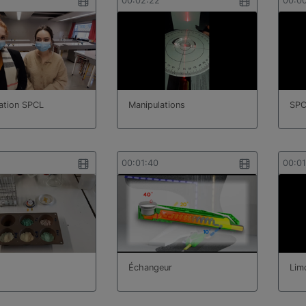
00:02:22
00:0
ation SPCL
Manipulations
SPC
00:01:40
00:0
Échangeur
Lim