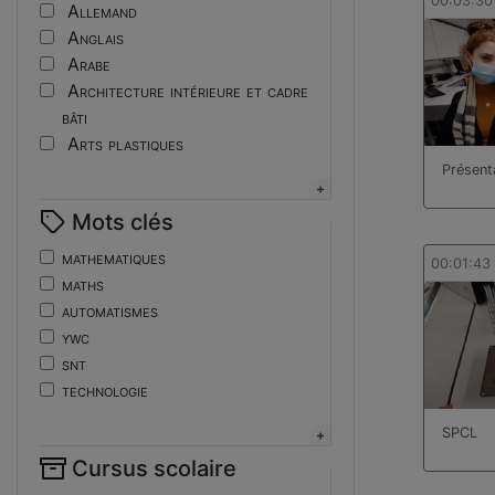
Tutoriel
00:03:30
Allemand
Anglais
Arabe
Architecture intérieure et cadre
bâti
Arts plastiques
Assistant ingénieur
Présent
Bijouterie
Mots clés
Biotechnologies
Boulangerie
mathematiques
00:01:43
Braille
maths
Bureautique
automatismes
Céramique industrielle
ywc
Chinois
snt
Cinéma et photographie
technologie
Coiffure
de
SPCL
Composition de la forme imprimante
ent
Conducteurs routiers
Cursus scolaire
fonctions-lp
Construction et réparation en