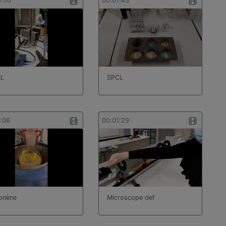
0:50
00:01:43
L
SPCL
1:06
00:01:29
onène
Microscope def