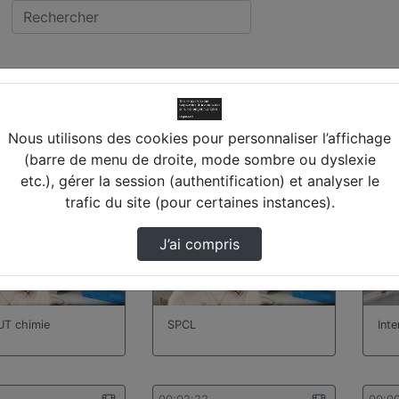
vidéos trouvées
Nous utilisons des cookies pour personnaliser l’affichage
(barre de menu de droite, mode sombre ou dyslexie
etc.), gérer la session (authentification) et analyser le
00:03:07
00:0
trafic du site (pour certaines instances).
J’ai compris
UT chimie
SPCL
Int