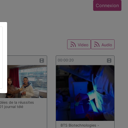
Connexion
Video
Audio
4:58
00:00:20
dées de la réussites
1 journal télé
BTS Biotechnologies -