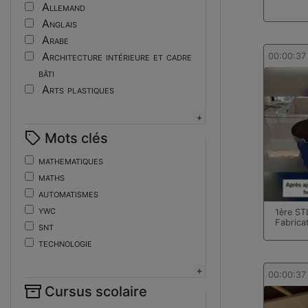
Tutoriel
Allemand
Anglais
Arabe
Architecture intérieure et cadre
00:00:37
bâti
Arts plastiques
Assistant ingénieur
Bijouterie
Mots clés
Biotechnologies
Boulangerie
mathematiques
Braille
maths
Bureautique
automatismes
Céramique industrielle
ywc
1ère ST
Chinois
Fabrica
snt
Cinéma et photographie
technologie
Coiffure
de
Composition de la forme imprimante
ent
00:00:37
Conducteurs routiers
Cursus scolaire
fonctions-lp
Construction et réparation en