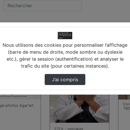
vidéos trouvées
Nous utilisons des cookies pour personnaliser l’affichage
(barre de menu de droite, mode sombre ou dyslexie
etc.), gérer la session (authentification) et analyser le
00:02:04
00:0
trafic du site (pour certaines instances).
J’ai compris
Cor
ge photos Agar'art
TBIO
ETLV - mistakes