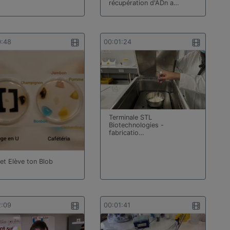
récupération d'ADn a…
0:48
00:01:24
Terminale STL
Biotechnologies -
fabricatio…
jet Elève ton Blob
2:09
00:01:41