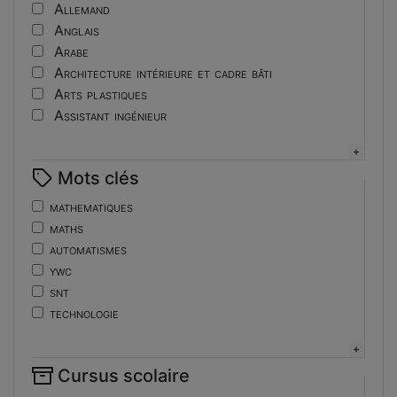
Tutoriel
Allemand
Anglais
Arabe
Architecture intérieure et cadre bâti
Arts plastiques
Assistant ingénieur
Bijouterie
Biotechnologies
Mots clés
Boulangerie
Braille
mathematiques
Bureautique
maths
Céramique industrielle
automatismes
Chinois
ywc
Cinéma et photographie
snt
Coiffure
technologie
Composition de la forme imprimante
de
Conducteurs routiers
ent
Construction et réparation en carrosserie
Cursus scolaire
fonctions-lp
Couverture