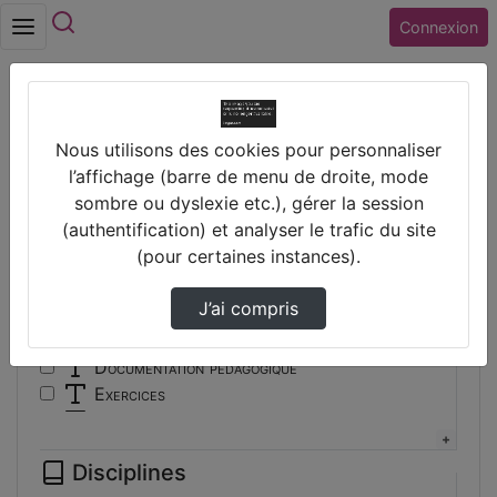
Rechercher
Connexion
Accueil
Vidéos
Nous utilisons des cookies pour personnaliser
Filtres
l’affichage (barre de menu de droite, mode
sombre ou dyslexie etc.), gérer la session
Types
(authentification) et analyser le trafic du site
(pour certaines instances).
Autre
Conférence
J’ai compris
Cours
Documentaire
Documentation pédagogique
Exercices
Interview
Présentation
Disciplines
Travaux d'élèves/étudiants