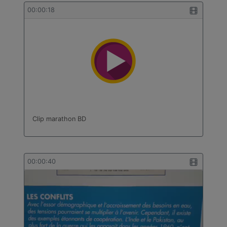
bâtiment
00:00:18
Technologie
Travail des métaux en feuilles
Turc
Clip marathon BD
00:00:40