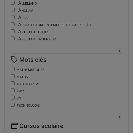
Tutoriel
Allemand
Anglais
Arabe
Architecture intérieure et cadre bâti
Arts plastiques
Assistant ingénieur
Bijouterie
Biotechnologies
Mots clés
Boulangerie
Braille
mathematiques
Bureautique
maths
Céramique industrielle
automatismes
Chinois
ywc
Cinéma et photographie
snt
Coiffure
technologie
Composition de la forme imprimante
de
Conducteurs routiers
ent
Construction et réparation en carrosserie
Cursus scolaire
fonctions-lp
Couverture