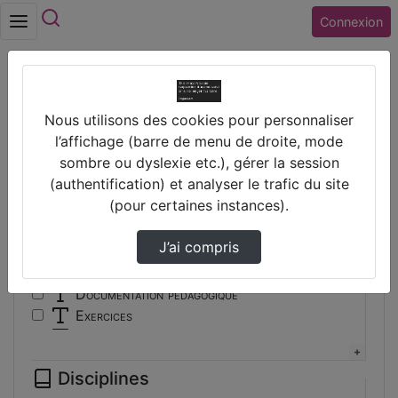
Rechercher
Connexion
Accueil
Vidéos
Nous utilisons des cookies pour personnaliser
Filtres
l’affichage (barre de menu de droite, mode
sombre ou dyslexie etc.), gérer la session
Types
(authentification) et analyser le trafic du site
(pour certaines instances).
Autre
Conférence
J’ai compris
Cours
Documentaire
Documentation pédagogique
Exercices
Interview
Présentation
Disciplines
Travaux d'élèves/étudiants