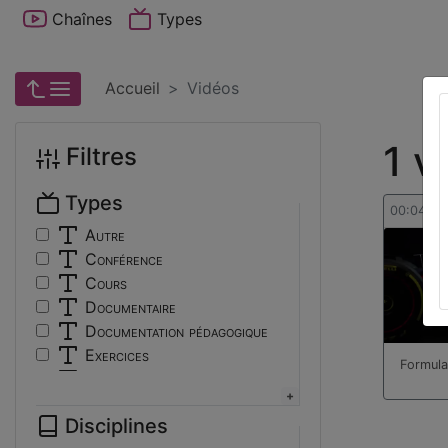
Chaînes
Types
Accueil
Vidéos
1 v
Filtres
Types
00:04:16
Autre
Conférence
Cours
Documentaire
Documentation pédagogique
Exercices
Formula
Interview
Présentation
Disciplines
Travaux d'élèves/étudiants