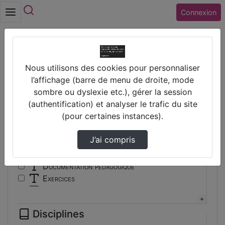
Rechercher
Connexion
Accueil
Vidéos
Nous utilisons des cookies pour personnaliser
Filtres
l’affichage (barre de menu de droite, mode
sombre ou dyslexie etc.), gérer la session
Types
(authentification) et analyser le trafic du site
(pour certaines instances).
Autre
Conférence
J’ai compris
Cours
Documentaire
Documentation pédagogique
Exercices
Interview
Présentation
Disciplines
Travaux d'élèves/étudiants