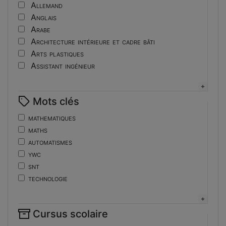
Tutoriel
Allemand
Anglais
Arabe
Architecture intérieure et cadre bâti
Arts plastiques
Assistant ingénieur
Bijouterie
Biotechnologies
Mots clés
Boulangerie
Braille
mathematiques
Bureautique
maths
Céramique industrielle
automatismes
Chinois
ywc
Cinéma et photographie
snt
Coiffure
technologie
Composition de la forme imprimante
de
Conducteurs routiers
ent
Construction et réparation en carrosserie
Cursus scolaire
fonctions-lp
Couverture