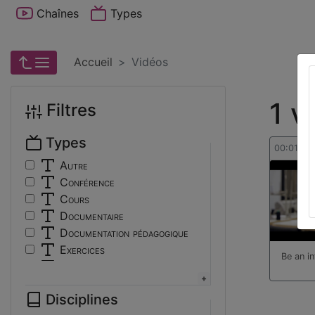
Chaînes
Types
Accueil
Vidéos
1 v
Filtres
Types
00:01:34
Autre
Conférence
Cours
Documentaire
Documentation pédagogique
Exercices
Be an i
Interview
Présentation
Disciplines
Travaux d'élèves/étudiants