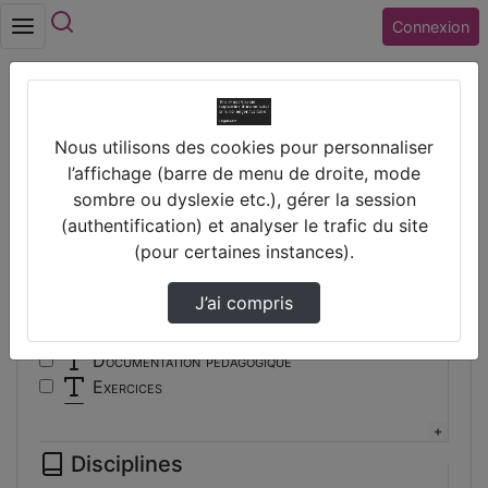
Rechercher
Connexion
Accueil
Vidéos
Nous utilisons des cookies pour personnaliser
Filtres
l’affichage (barre de menu de droite, mode
sombre ou dyslexie etc.), gérer la session
Types
(authentification) et analyser le trafic du site
(pour certaines instances).
Autre
Conférence
J’ai compris
Cours
Documentaire
Documentation pédagogique
Exercices
Interview
Présentation
Disciplines
Travaux d'élèves/étudiants