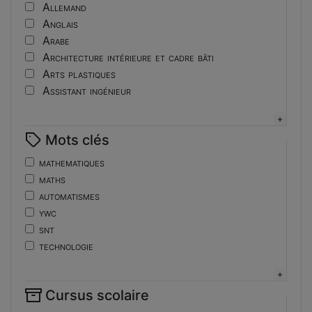
Tutoriel
Allemand
Anglais
Arabe
Architecture intérieure et cadre bâti
Arts plastiques
Assistant ingénieur
Bijouterie
Biotechnologies
Mots clés
Boulangerie
Braille
mathematiques
Bureautique
maths
Céramique industrielle
automatismes
Chinois
ywc
Cinéma et photographie
snt
Coiffure
technologie
Composition de la forme imprimante
de
Conducteurs routiers
ent
Construction et réparation en carrosserie
Cursus scolaire
fonctions-lp
Couverture