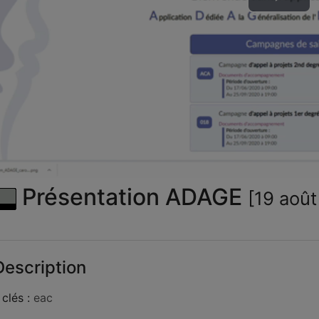
Lire
la
vid
Présentation ADAGE
[19 août
escription
clés :
eac