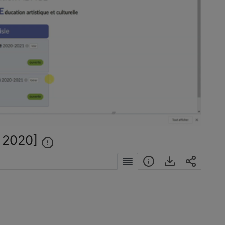
éo
 2020]