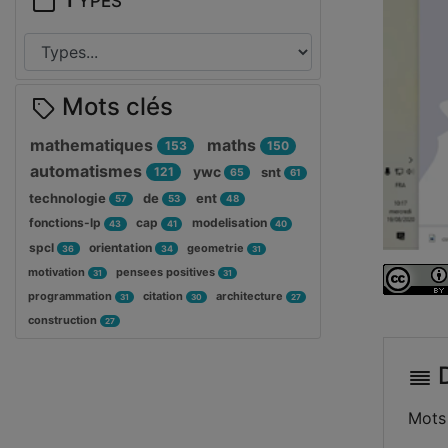
Mots clés
mathematiques
maths
153
150
automatismes
ywc
121
snt
65
61
technologie
de
ent
57
53
48
fonctions-lp
cap
modelisation
43
41
40
spcl
orientation
geometrie
36
34
31
motivation
pensees positives
31
31
programmation
citation
architecture
31
30
27
construction
27
D
Mots 