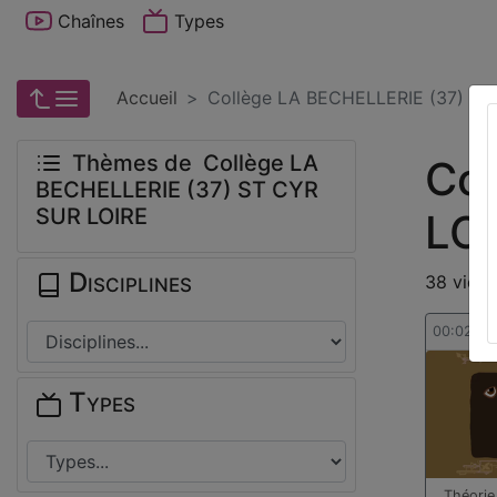
Chaînes
Types
Accueil
Collège LA BECHELLERIE (37) ST
Thèmes de Collège LA
Col
BECHELLERIE (37) ST CYR
SUR LOIRE
LO
Disciplines
38 vidéo
00:02:22
Types
Théorie 