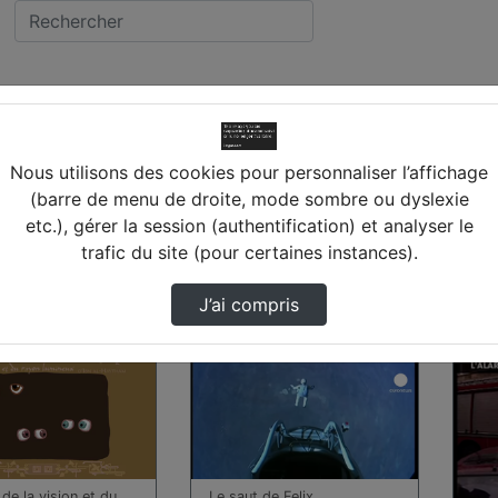
 CYR SUR LOIRE
lège LA BECHELLERIE 
Nous utilisons des cookies pour personnaliser l’affichage
(barre de menu de droite, mode sombre ou dyslexie
IRE
etc.), gérer la session (authentification) et analyser le
trafic du site (pour certaines instances).
s trouvées
J’ai compris
00:01:16
00:0
de la vision et du
Le saut de Felix