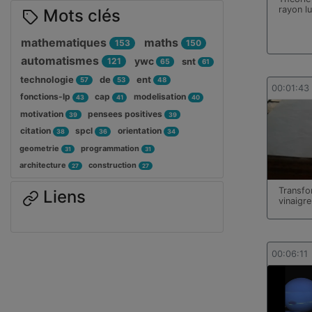
rayon l
Mots clés
mathematiques
maths
153
150
automatismes
ywc
121
snt
65
61
technologie
de
ent
57
53
48
00:01:43
fonctions-lp
cap
modelisation
43
41
40
motivation
pensees positives
39
39
citation
spcl
orientation
38
36
34
geometrie
programmation
31
31
architecture
construction
27
27
Transfo
Liens
vinaigre
00:06:11