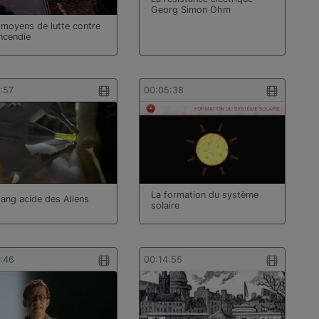
Georg Simon Ohm
 moyens de lutte contre
incendie
:57
00:05:38
La formation du système
sang acide des Aliens
solaire
0:46
00:14:55