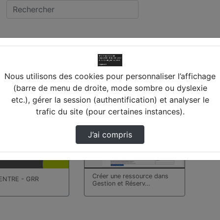
idéos trouvées
Nous utilisons des cookies pour personnaliser l’affichage
(barre de menu de droite, mode sombre ou dyslexie
etc.), gérer la session (authentification) et analyser le
00:05:04
trafic du site (pour certaines instances).
J’ai compris
Créer une ressource dans
NTRE - GRR
Gestion et Réserv…