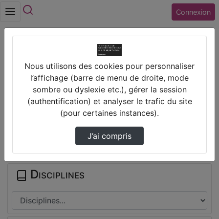
Rechercher
Connexion
Accueil
Lycée BERNARD PALISSY (45) GIEN
Nous utilisons des cookies pour personnaliser
La Tectonique Des Plaques Depuis 1,8 Milliar…
l’affichage (barre de menu de droite, mode
sombre ou dyslexie etc.), gérer la session
Prendre des notes
(authentification) et analyser le trafic du site
(pour certaines instances).
Il n'y a pas de note disponible pour vous pour cette vidéo.
J’ai compris
Connectez-vous pour en créer une nouvelle.
Disciplines