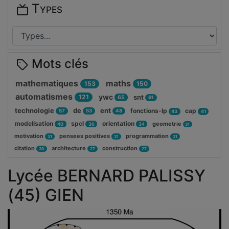
Types
Mots clés
mathematiques
maths
153
150
automatismes
ywc
121
snt
65
61
technologie
de
ent
fonctions-lp
cap
57
53
48
43
41
modelisation
spcl
orientation
geometrie
40
36
34
31
motivation
pensees positives
programmation
31
31
31
citation
architecture
construction
30
27
27
Lycée BERNARD PALISSY
(45) GIEN