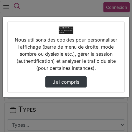
Rechercher
Connexion
Accueil
Lycée JACQUES COEUR (18) BOURGES
Nous utilisons des cookies pour personnaliser
l’affichage (barre de menu de droite, mode
Thèmes de Lycée JACQUES COEUR
sombre ou dyslexie etc.), gérer la session
(18) BOURGES
(authentification) et analyser le trafic du site
(pour certaines instances).
Disciplines
J’ai compris
Types