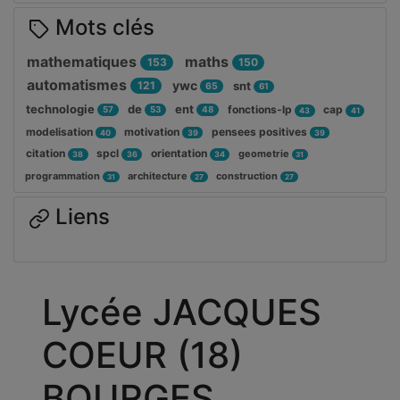
Mots clés
mathematiques
maths
153
150
automatismes
ywc
121
snt
65
61
technologie
de
ent
fonctions-lp
cap
57
53
48
43
41
modelisation
motivation
pensees positives
40
39
39
citation
spcl
orientation
geometrie
38
36
34
31
programmation
architecture
construction
31
27
27
Liens
Lycée JACQUES
COEUR (18)
BOURGES