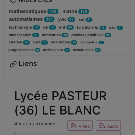
mathematiques
maths
153
150
automatismes
ywc
121
snt
65
61
technologie
de
ent
fonctions-lp
cap
57
53
48
43
41
modelisation
motivation
pensees positives
40
39
39
citation
spcl
orientation
geometrie
38
36
34
31
programmation
architecture
construction
31
27
27
Liens
Lycée PASTEUR
(36) LE BLANC
4 vidéos trouvées
Video
Audio