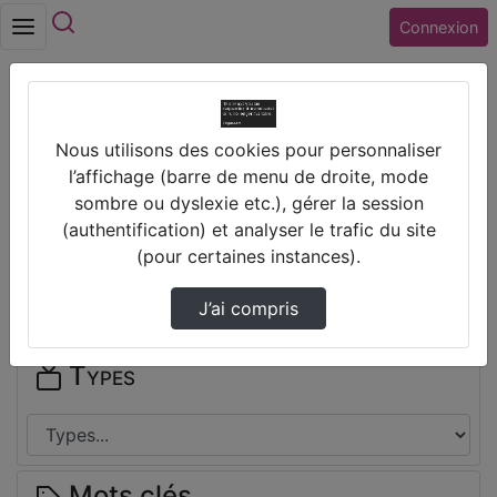
Rechercher
Connexion
Accueil
Lycée PASTEUR (36) LE BLANC
Nous utilisons des cookies pour personnaliser
Thèmes de Lycée PASTEUR (36) LE
l’affichage (barre de menu de droite, mode
BLANC
sombre ou dyslexie etc.), gérer la session
(authentification) et analyser le trafic du site
Disciplines
(pour certaines instances).
J’ai compris
Types
Mots clés