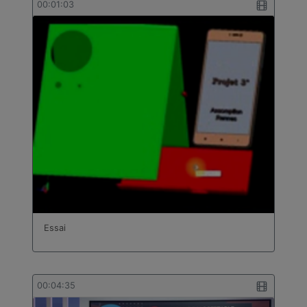
00:01:03
Essai
00:04:35