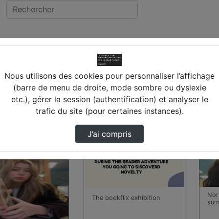
cée MARCEAU (28) CH
Nous utilisons des cookies pour personnaliser l’affichage
(barre de menu de droite, mode sombre ou dyslexie
etc.), gérer la session (authentification) et analyser le
 trouvées
trafic du site (pour certaines instances).
00:00:45
00:0
J’ai compris
Nor
The bookflix exhibition
sum