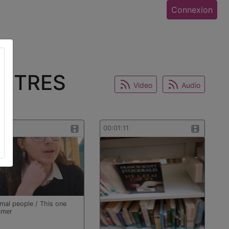
Connexion
ARTRES
Video
Audio
2:18
00:01:11
mal people / This one
mer