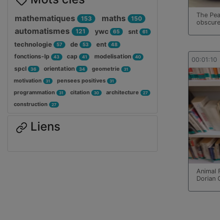
The Pea
mathematiques
maths
153
150
obscur
automatismes
ywc
121
snt
65
61
technologie
de
ent
57
53
48
fonctions-lp
cap
modelisation
43
41
40
00:01:10
spcl
orientation
geometrie
36
34
31
motivation
pensees positives
31
31
programmation
citation
architecture
31
30
27
construction
27
Liens
Animal 
Dorian 