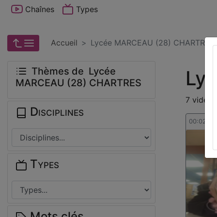
Chaînes
Types
Accueil
Lycée MARCEAU (28) CHARTRES
Thèmes de Lycée
Ly
MARCEAU (28) CHARTRES
7 vidéos
Disciplines
00:02:26
Types
Mots clés