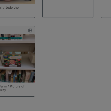
rl / Jude the
e
Farm / Picture of
Gray