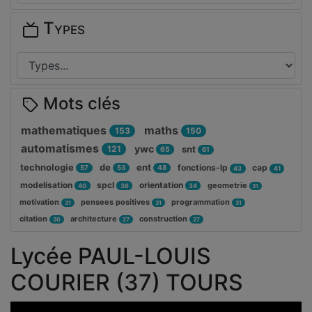
Types
Mots clés
mathematiques
maths
153
150
automatismes
ywc
121
snt
65
61
technologie
de
ent
fonctions-lp
cap
57
53
48
43
41
modelisation
spcl
orientation
geometrie
40
36
34
31
motivation
pensees positives
programmation
31
31
31
citation
architecture
construction
30
27
27
Lycée PAUL-LOUIS
COURIER (37) TOURS