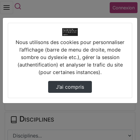
Rechercher
Connexion
Accueil
Nous utilisons des cookies pour personnaliser
Lycée PAUL-LOUIS COURIER (37) TOURS
l’affichage (barre de menu de droite, mode
Traam 2022-2023
sombre ou dyslexie etc.), gérer la session
(authentification) et analyser le trafic du site
Prendre des notes
(pour certaines instances).
J’ai compris
Il n'y a pas de note disponible pour vous pour cette vidéo.
Connectez-vous pour en créer une nouvelle.
Disciplines