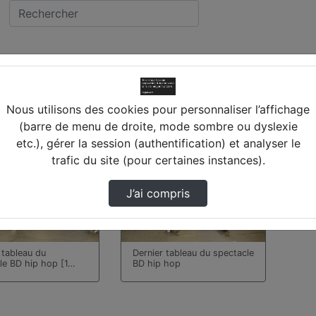
idéos trouvées
Nous utilisons des cookies pour personnaliser l’affichage
(barre de menu de droite, mode sombre ou dyslexie
etc.), gérer la session (authentification) et analyser le
00:03:06
trafic du site (pour certaines instances).
J’ai compris
 tableau du
Dernier tableau du spectacle
le BD hip hop [1…
BD hip hop