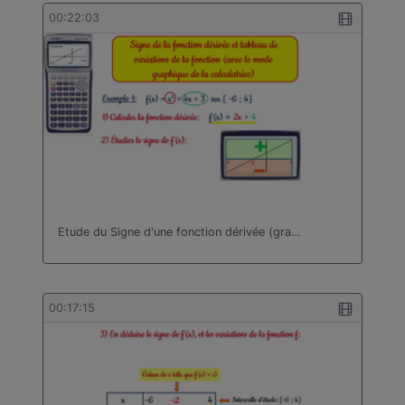
bâtiment
00:22:03
Technologie
Travail des métaux en feuilles
Turc
Etude du Signe d'une fonction dérivée (gra…
00:17:15