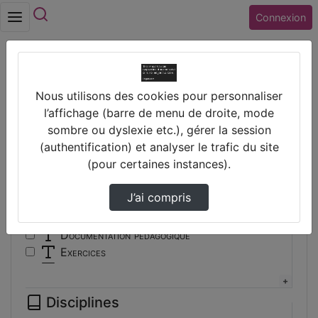
Rechercher
Connexion
Accueil
Vidéos
Nous utilisons des cookies pour personnaliser
Filtres
l’affichage (barre de menu de droite, mode
sombre ou dyslexie etc.), gérer la session
Types
(authentification) et analyser le trafic du site
(pour certaines instances).
Autre
Conférence
J’ai compris
Cours
Documentaire
Documentation pédagogique
Exercices
Interview
Présentation
Disciplines
Travaux d'élèves/étudiants