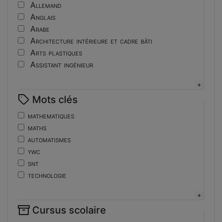
Tutoriel
Allemand
Anglais
Arabe
Architecture intérieure et cadre bâti
Arts plastiques
Assistant ingénieur
Bijouterie
Biotechnologies
Mots clés
Boulangerie
Braille
mathematiques
Bureautique
maths
Céramique industrielle
automatismes
Chinois
ywc
Cinéma et photographie
snt
Coiffure
technologie
Composition de la forme imprimante
de
Conducteurs routiers
ent
Construction et réparation en carrosserie
Cursus scolaire
fonctions-lp
Couverture