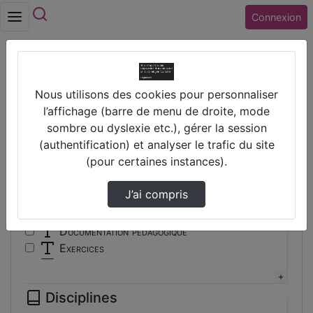
Rechercher
Connexion
Accueil
Vidéos
Nous utilisons des cookies pour personnaliser
Filtres
l’affichage (barre de menu de droite, mode
sombre ou dyslexie etc.), gérer la session
Types
(authentification) et analyser le trafic du site
(pour certaines instances).
Autre
Conférence
J’ai compris
Cours
Documentaire
Documentation pédagogique
Exercices
Interview
Présentation
Disciplines
Travaux d'élèves/étudiants