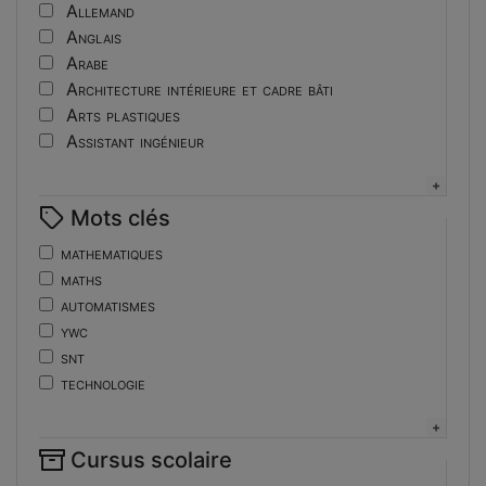
Tutoriel
Allemand
Anglais
Arabe
Architecture intérieure et cadre bâti
Arts plastiques
Assistant ingénieur
Bijouterie
Biotechnologies
Mots clés
Boulangerie
Braille
mathematiques
Bureautique
maths
Céramique industrielle
automatismes
Chinois
ywc
Cinéma et photographie
snt
Coiffure
technologie
Composition de la forme imprimante
de
Conducteurs routiers
ent
Construction et réparation en carrosserie
Cursus scolaire
fonctions-lp
Couverture