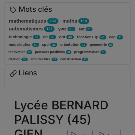
Mots clés
mathematiques
maths
153
150
automatismes
ywc
121
snt
65
61
technologie
de
ent
fonctions-lp
cap
57
53
48
43
41
modelisation
spcl
orientation
geometrie
40
36
34
31
motivation
pensees positives
programmation
31
31
31
citation
architecture
construction
30
27
27
Liens
Lycée BERNARD
PALISSY (45)
GIEN