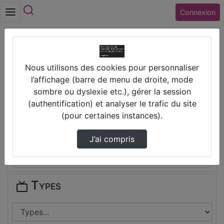
Rechercher
Connexion
Accueil
Lycée BERNARD PALISSY (45) GIEN
Nous utilisons des cookies pour personnaliser
l’affichage (barre de menu de droite, mode
Thèmes de Lycée BERNARD PALISSY
sombre ou dyslexie etc.), gérer la session
(45) GIEN
(authentification) et analyser le trafic du site
(pour certaines instances).
Disciplines
J’ai compris
Types